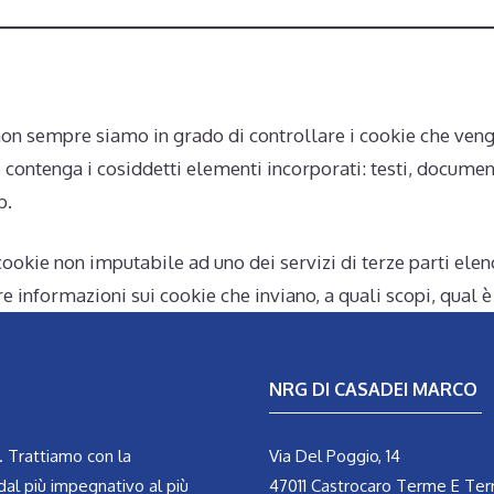
non sempre siamo in grado di controllare i cookie che veng
contenga i cosiddetti elementi incorporati: testi, document
b.
ookie non imputabile ad uno dei servizi di terze parti elen
e informazioni sui cookie che inviano, a quali scopi, qual è
NRG DI CASADEI MARCO
. Trattiamo con la
Via Del Poggio, 14
dal più impegnativo al più
47011 Castrocaro Terme E Ter